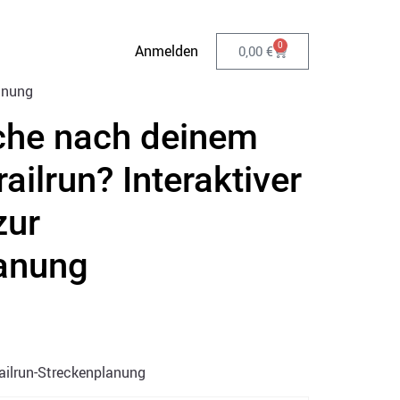
0
Anmelden
0,00
€
anung
che nach deinem
ailrun? Interaktiver
zur
anung
railrun-Streckenplanung