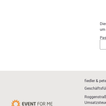
Die
um 
Pas
fiedler & p
Geschäftsfüh
Roggenstraß
Umsatzsteue