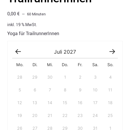
0,00
€
60 Minuten
inkl. 19 % MwSt.
Yoga für TrailrunnerInnen
Juli
2027
Mo.
Di.
Mi.
Do.
Fr.
Sa.
So.
28
29
30
1
2
3
4
5
6
7
8
9
10
11
12
13
14
15
16
17
18
19
20
21
22
23
24
25
26
27
28
29
30
31
1