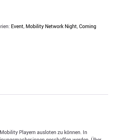
rien:
Event
,
Mobility Network Night
,
Coming
Mobility Playern ausloten zu können. In
einungsmacher:innen geschaffen werden. Über