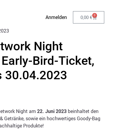
0
Anmelden
0,00
€
.2023
etwork Night
Early-Bird-Ticket,
s 30.04.2023
 Network Night am
22. Juni 2023
beinhaltet den
n & Getränke, sowie ein hochwertiges Goody-Bag
chhaltige Produkte!