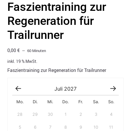
Faszientraining zur
Regeneration für
Trailrunner
0,00
€
60 Minuten
inkl. 19 % MwSt.
Faszientraining zur Regeneration für Trailrunner
Juli
2027
Mo.
Di.
Mi.
Do.
Fr.
Sa.
So.
28
29
30
1
2
3
4
5
6
7
8
9
10
11