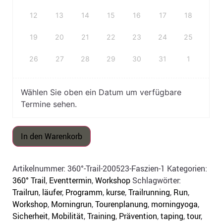
12
13
14
15
16
17
18
19
20
21
22
23
24
25
26
27
28
29
30
31
1
Wählen Sie oben ein Datum um verfügbare
Termine sehen.
In den Warenkorb
Artikelnummer:
360°-Trail-200523-Faszien-1
Kategorien:
360° Trail
,
Eventtermin
,
Workshop
Schlagwörter:
Trailrun
,
läufer
,
Programm
,
kurse
,
Trailrunning
,
Run
,
Workshop
,
Morningrun
,
Tourenplanung
,
morningyoga
,
Sicherheit
,
Mobilität
,
Training
,
Prävention
,
taping
,
tour
,