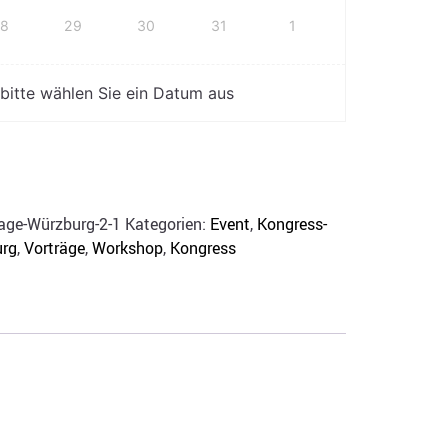
28
29
30
31
1
 bitte wählen Sie ein Datum aus
age-Würzburg-2-1
Kategorien:
Event
,
Kongress-
rg
,
Vorträge
,
Workshop
,
Kongress