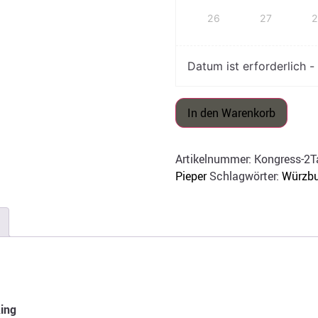
26
27
Datum ist erforderlich -
In den Warenkorb
Artikelnummer:
Kongress-2T
Pieper
Schlagwörter:
Würzbu
king