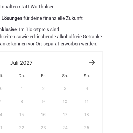
Inhalten statt Worthülsen
e Lösungen
für deine finanzielle Zukunft
nklusive
: Im Ticketpreis sind
keiten sowie erfrischende alkoholfreie Getränke
ränke können vor Ort separat erworben werden.
Juli
2027
i.
Do.
Fr.
Sa.
So.
30
1
2
3
4
7
8
9
10
11
14
15
16
17
18
21
22
23
24
25