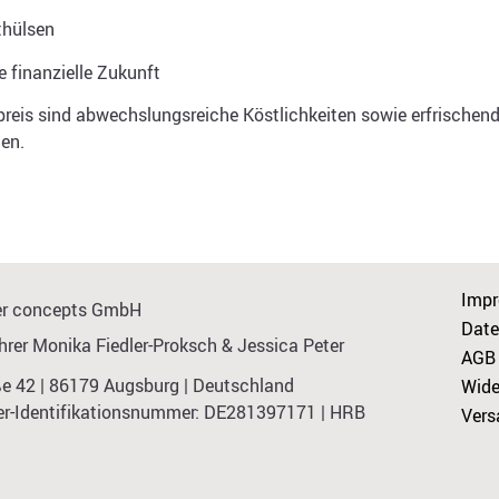
thülsen
e finanzielle Zukunft
tpreis sind abwechslungsreiche Köstlichkeiten sowie erfrischend
en.
Imp
eter concepts GmbH
Date
rer Monika Fiedler-Proksch & Jessica Peter
AGB
e 42 | 86179 Augsburg | Deutschland
Wide
r-Identifikationsnummer: DE281397171 | HRB
Vers