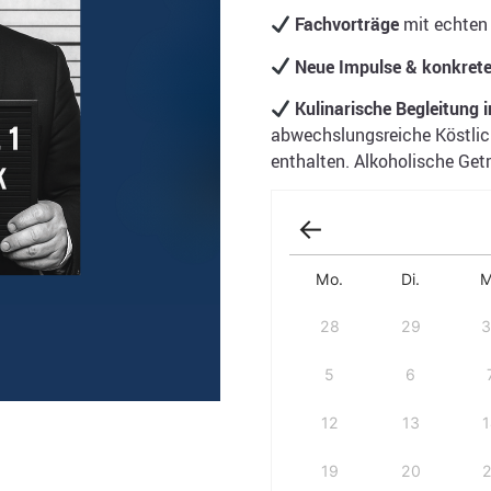
Fachvorträge
mit echten 
Neue Impulse & konkret
Kulinarische Begleitung i
abwechslungsreiche Köstlich
enthalten. Alkoholische Get
Mo.
Di.
M
28
29
5
6
12
13
19
20